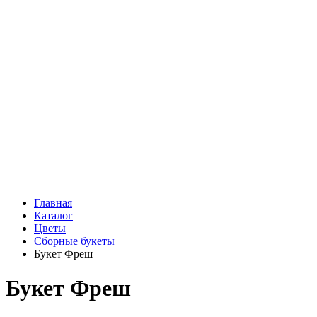
Подарки
Шоу - доставка
Конфеты и шоколад
Открытки
Мягкие игрушки
Топперы
Вазы
Конфеты
Лепестки роз
Главная
Каталог
Цветы
Сборные букеты
Букет Фреш
Букет Фреш