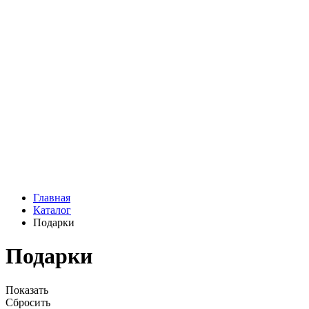
Подарки
Шоу - доставка
Конфеты и шоколад
Открытки
Мягкие игрушки
Топперы
Вазы
Конфеты
Лепестки роз
Главная
Каталог
Подарки
Подарки
Показать
Сбросить