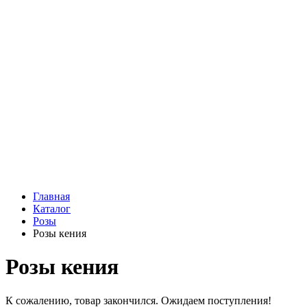
Подарки
Шоу - доставка
Конфеты и шоколад
Открытки
Мягкие игрушки
Топперы
Вазы
Конфеты
Лепестки роз
Главная
Каталог
Розы
Розы кения
Розы кения
К сожалению, товар закончился. Ожидаем поступления!