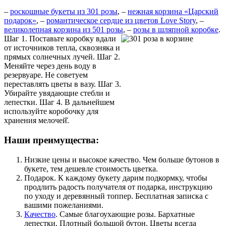
–
роскошные букеты из 301 розы
, –
нежная корзина «Царский
подарок»
, –
романтическое сердце из цветов Love Story
, –
великолепная корзина из 501 розы
, –
розы в шляпной коробке
.
Шаг 1. Поставьте коробку вдали
от источников тепла, сквозняка и
прямых солнечных лучей. Шаг 2.
Меняйте через день воду в
резервуаре. Не советуем
переставлять цветы в вазу. Шаг 3.
Убирайте увядающие стебли и
лепестки. Шаг 4. В дальнейшем
используйте коробочку для
хранения мелочей̆.
Наши преимущества:
Низкие цены и высокое качество. Чем больше бутонов в
букете, тем дешевле стоимость цветка.
Подарок. К каждому букету дарим подкормку, чтобы
продлить радость получателя от подарка, инструкцию
по уходу и деревянный топпер. Бесплатная записка с
вашими пожеланиями.
Качество
. Самые благоухающие розы. Бархатные
лепестки. Плотный большой бутон. Цветы всегда