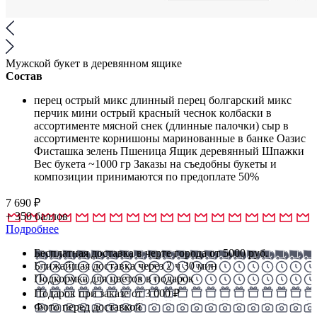
Мужской букет в деревянном ящике
Состав
перец острый микс длинный перец болгарский микс
перчик мини острый красный чеснок колбаски в
ассортименте мясной снек (длинные палочки) сыр в
ассортименте корнишоны маринованные в банке Оазис
Фисташка зелень Пшеница Ящик деревянный Шпажки
Вес букета ~1000 гр Заказы на съедобны букеты и
композиции принимаются по предоплате 50%
7 690
₽
+
350
баллов
Подробнее
Бесплатная доставка в черте города от 5000 руб.
Ближайшая доставка через 2 ч 30 мин
Подкормка для цветов в подарок
Подарок при заказе от 3 000 ₽
Фото перед доставкой