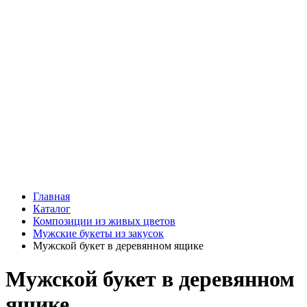
Подарки
Шоу - доставка
Конфеты и шоколад
Открытки
Мягкие игрушки
Топперы
Вазы
Конфеты
Лепестки роз
Главная
Каталог
Композиции из живых цветов
Мужские букеты из закусок
Мужской букет в деревянном ящике
Мужской букет в деревянном
ящике