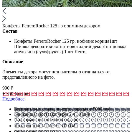
Конфеты FerreroRocher 125 гр с зимним декором
Состав
Конфеты FerreroRocher 125 гр. нобилис корица1шт
Шишка декоративная1шт новогодний декор1шт долька
апельсина (сухофрукты) 1 шт Лента
Описание
Элементы декора могут незначительно отличаться от
представленного на фото.
990
₽
+
350
баллов
Подробнее
Бесплатная доставка в черте города от 5000 руб.
Ближайшая доставка через 2 ч 30 мин
Подкормка для цветов в подарок
Подарок при заказе от 3 000 ₽
Фото перед доставкой