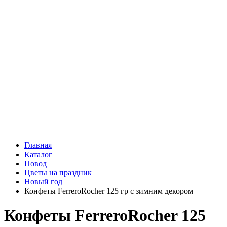
Подарки
Шоу - доставка
Конфеты и шоколад
Открытки
Мягкие игрушки
Топперы
Вазы
Конфеты
Лепестки роз
Главная
Каталог
Повод
Цветы на праздник
Новый год
Конфеты FerreroRocher 125 гр с зимним декором
Конфеты FerreroRocher 125